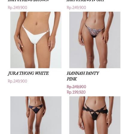
ASH STRING BROWN
ASH STRING IVORY
Rp.249,900
Rp.249,900
JURA THONG WHITE
HANNAH PANTY
PINK
Rp.249,900
Rp.249,900
Rp.199,920