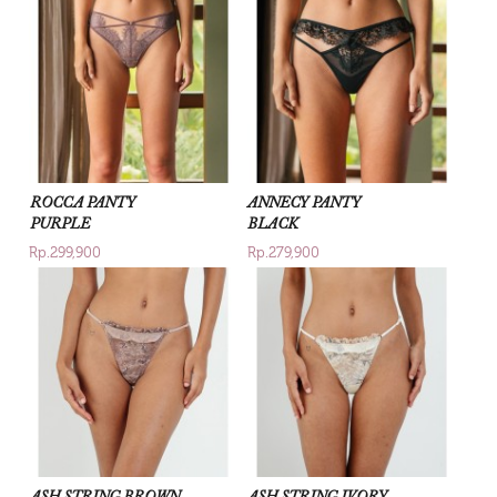
ROCCA PANTY
ANNECY PANTY
PURPLE
BLACK
Rp.299,900
Rp.279,900