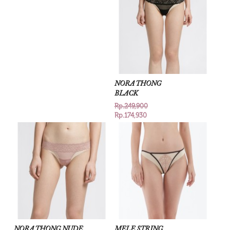
NORA THONG
BLACK
Rp.249,900
Rp.174,930
NORA THONG NUDE
MELE STRING