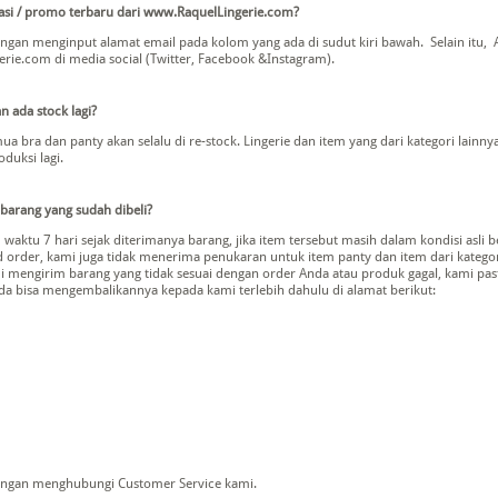
si / promo terbaru dari www.RaquelLingerie.com?
gan menginput alamat email pada kolom yang ada di sudut kiri bawah. Selain itu, 
ie.com di media social (Twitter, Facebook &Instagram).
n ada stock lagi?
ua bra dan panty akan selalu di re-stock. Lingerie dan item yang dari kategori lain
oduksi lagi.
barang yang sudah dibeli?
aktu 7 hari sejak diterimanya barang, jika item tersebut masih dalam kondisi asli
rder, kami juga tidak menerima penukaran untuk item panty dan item dari kategori l
i mengirim barang yang tidak sesuai dengan order Anda atau produk gagal, kami pas
da bisa mengembalikannya kepada kami terlebih dahulu di alamat berikut:
engan menghubungi Customer Service kami.