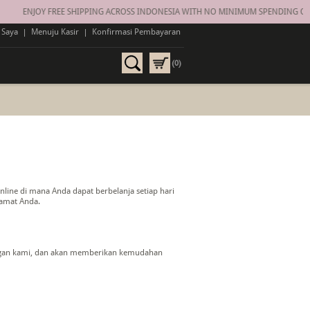
ENJOY FREE SHIPPING ACROSS INDONESIA WITH NO MINIMUM SPENDING ON AL
 Saya
|
Menuju Kasir
|
Konfirmasi Pembayaran
(0)
ine di mana Anda dapat berbelanja setiap hari
lamat Anda.
dengan kami, dan akan memberikan kemudahan