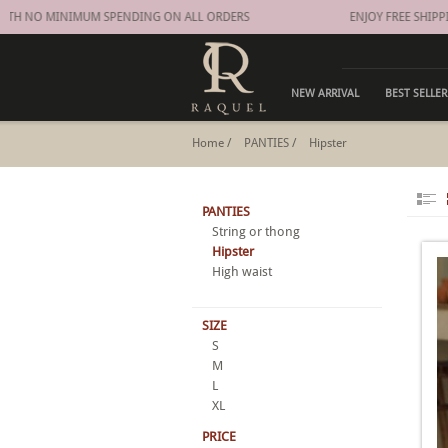
ITH NO MINIMUM SPENDING ON ALL ORDERS
ENJOY FREE SHIPPI
NEW ARRIVAL
BEST SELLER
Home
/
PANTIES
/
Hipster
PANTIES
String or thong
Hipster
High waist
SIZE
S
M
L
XL
PRICE