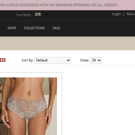
NG ACROSS INDONESIA WITH NO MINIMUM SPENDING ON ALL ORDERS
Login
|
Akun
Currency :
SHOP
COLLECTIONS
SALE
Sort By:
Show: