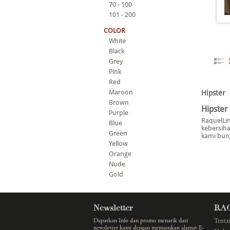
70 - 100
101 - 200
COLOR
White
Black
Grey
Pink
Red
Maroon
Hipster
Brown
Hipster
Purple
RaquelLi
Blue
kebersiha
Green
kami bung
Yellow
Orange
Nude
Gold
Newsletter
RA
Dapatkan Info dan promo menarik dari
Tenta
newsletter kami dengan memasukan alamat E-