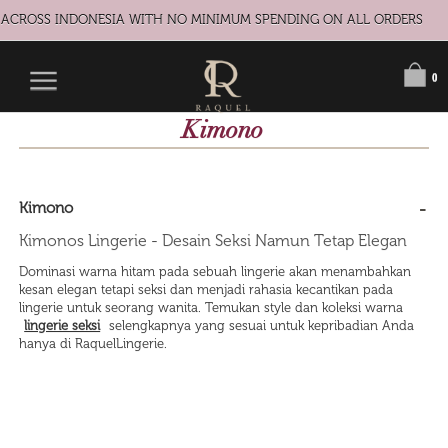
 ACROSS INDONESIA WITH NO MINIMUM SPENDING ON ALL ORDERS
0
Kimono
Kimono
Kimonos Lingerie - Desain Seksi Namun Tetap Elegan
Dominasi warna hitam pada sebuah lingerie akan menambahkan
kesan elegan tetapi seksi dan menjadi rahasia kecantikan pada
lingerie untuk seorang wanita. Temukan style dan koleksi warna
lingerie seksi
selengkapnya yang sesuai untuk kepribadian Anda
hanya di RaquelLingerie.