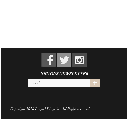
JOIN OUR NEWSLETTER
Copyright 2016 Raquel Lingerie. All Right reserved