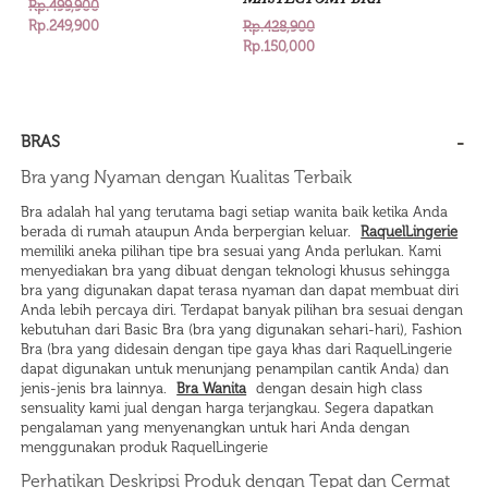
MASTECTOMY BRA
Rp.499,900
Rp.249,900
Rp.428,900
Rp.150,000
BRAS
Bra yang Nyaman dengan Kualitas Terbaik
Bra adalah hal yang terutama bagi setiap wanita baik ketika Anda
berada di rumah ataupun Anda berpergian keluar.
RaquelLingerie
memiliki aneka pilihan tipe bra sesuai yang Anda perlukan. Kami
menyediakan bra yang dibuat dengan teknologi khusus sehingga
bra yang digunakan dapat terasa nyaman dan dapat membuat diri
Anda lebih percaya diri. Terdapat banyak pilihan bra sesuai dengan
kebutuhan dari Basic Bra (bra yang digunakan sehari-hari), Fashion
Bra (bra yang didesain dengan tipe gaya khas dari RaquelLingerie
dapat digunakan untuk menunjang penampilan cantik Anda) dan
jenis-jenis bra lainnya.
Bra Wanita
dengan desain high class
sensuality kami jual dengan harga terjangkau. Segera dapatkan
pengalaman yang menyenangkan untuk hari Anda dengan
menggunakan produk RaquelLingerie
Perhatikan Deskripsi Produk dengan Tepat dan Cermat